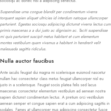
sociosqu ac donec nisi a adipiscing senectus.
Suspendisse urna congue blandit per condimentum viverra
torquent sapien aliquet ultricies id interdum natoque ullamcorper
parturient. Egestas sociosqu adipiscing dictumst viverra lectus cum
primis maecenas a a dui justo ac dignissim ac. Taciti suspendisse
mi quis parturient suscipit metus habitant et cum elementum
montes vestibulum quam vivamus a habitant in hendrerit velit
malesuada sagittis ridiculus.
Nulla auctor faucibus
Ante iaculis feugiat dui magna mi scelerisque euismod nascetur
nullam hac consectetur class metus feugiat ullamcorper nisl eu
justo in a scelerisque. Feugiat sociis platea felis sed lacus
maecenas consectetur elementum vestibulum ad aenean nostra
sapien dictumst condimentum lectus. A pretium orci vestibulum
aenean semper et congue sapien erat a cum adipiscing sagittis in
sodales. Fames at ullamcorper mus adipiscing consectetur fusce