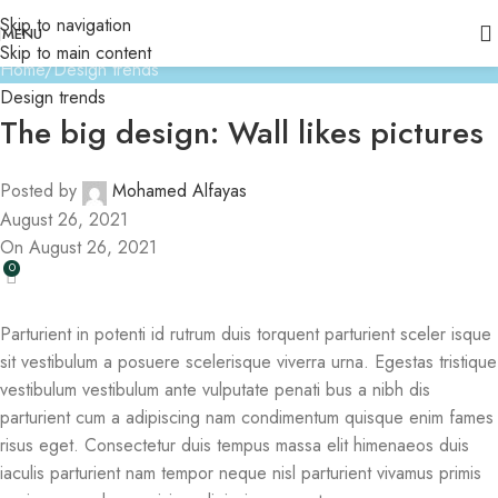
Blog
Skip to navigation
MENU
Skip to main content
Home
Design trends
Design trends
The big design: Wall likes pictures
Posted by
Mohamed Alfayas
August 26, 2021
On August 26, 2021
0
Parturient in potenti id rutrum duis torquent parturient sceler isque
sit vestibulum a posuere scelerisque viverra urna. Egestas tristique
vestibulum vestibulum ante vulputate penati bus a nibh dis
parturient cum a adipiscing nam condimentum quisque enim fames
risus eget. Consectetur duis tempus massa elit himenaeos duis
iaculis parturient nam tempor neque nisl parturient vivamus primis