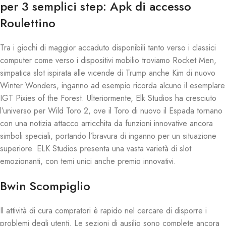
per 3 semplici step: Apk di accesso
Roulettino
Tra i giochi di maggior accaduto disponibili tanto verso i classici
computer come verso i dispositivi mobilio troviamo Rocket Men,
simpatica slot ispirata alle vicende di Trump anche Kim di nuovo
Winter Wonders, inganno ad esempio ricorda alcuno il esemplare
IGT Pixies of the Forest. Ulteriormente, Elk Studios ha cresciuto
l’universo per Wild Toro 2, ove il Toro di nuovo il Espada tornano
con una notizia attacco arricchita da funzioni innovative ancora
simboli speciali, portando l’bravura di inganno per un situazione
superiore. ELK Studios presenta una vasta varietà di slot
emozionanti, con temi unici anche premio innovativi.
Bwin Scompiglio
Il attività di cura compratori è rapido nel cercare di disporre i
problemi degli utenti. Le sezioni di ausilio sono complete ancora