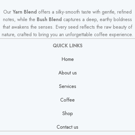
Our
Yarn Blend
offers a silky-smooth taste with gentle, refined
notes, while the
Bush Blend
captures a deep, earthy boldness
that awakens the senses. Every seed reflects the raw beauty of
nature, crafted to bring you an unforgettable coffee experience.
QUICK LINKS
Home
About us
Services
Coffee
Shop
Contact us