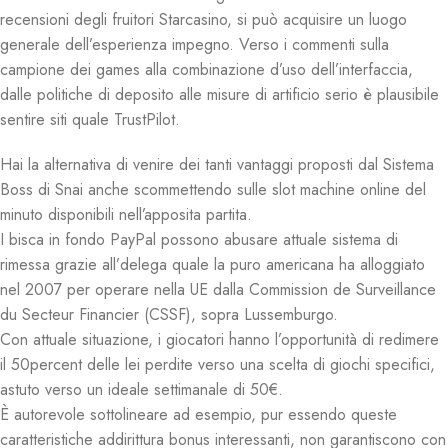
recensioni degli fruitori Starcasino, si può acquisire un luogo
generale dell’esperienza impegno. Verso i commenti sulla
campione dei games alla combinazione d’uso dell’interfaccia,
dalle politiche di deposito alle misure di artificio serio è plausibile
sentire siti quale TrustPilot.
Hai la alternativa di venire dei tanti vantaggi proposti dal Sistema
Boss di Snai anche scommettendo sulle slot machine online del
minuto disponibili nell’apposita partita.
I bisca in fondo PayPal possono abusare attuale sistema di
rimessa grazie all’delega quale la puro americana ha alloggiato
nel 2007 per operare nella UE dalla Commission de Surveillance
du Secteur Financier (CSSF), sopra Lussemburgo.
Con attuale situazione, i giocatori hanno l’opportunità di redimere
il 50percent delle lei perdite verso una scelta di giochi specifici,
astuto verso un ideale settimanale di 50€.
È autorevole sottolineare ad esempio, pur essendo queste
caratteristiche addirittura bonus interessanti, non garantiscono con