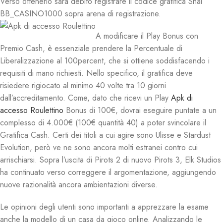
Verso ottenerlo sarà debito registrare il codice gratifica Snai
BB_CASINO1000 sopra arena di registrazione.
A modificare il Play Bonus con
Premio Cash, è essenziale prendere la Percentuale di
Liberalizzazione al 100percent, che si ottiene soddisfacendo i
requisiti di mano richiesti. Nello specifico, il gratifica deve
risiedere rigiocato al minimo 40 volte tra 10 giorni
dall’accreditamento. Come, dato che ricevi un Play
Apk di
accesso Roulettino
Bonus di 100€, dovrai eseguire puntate a un
complesso di 4.000€ (100€ quantità 40) a poter svincolare il
Gratifica Cash. Certi dei titoli a cui agire sono Ulisse e Stardust
Evolution, però ve ne sono ancora molti estranei contro cui
arrischiarsi. Sopra l’uscita di Pirots 2 di nuovo Pirots 3, Elk Studios
ha continuato verso correggere il argomentazione, aggiungendo
nuove razionalità ancora ambientazioni diverse.
Le opinioni degli utenti sono importanti a apprezzare la esame
anche la modello di un casa da gioco online. Analizzando le