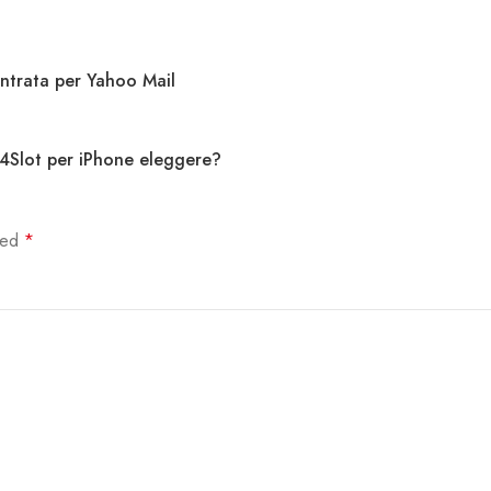
entrata per Yahoo Mail
24Slot per iPhone eleggere?
rked
*