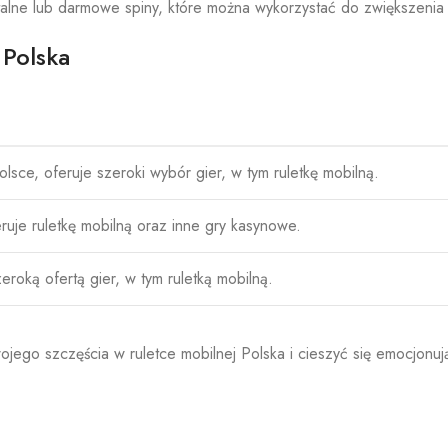
talne lub darmowe spiny, które można wykorzystać do zwiększenia
 Polska
lsce, oferuje szeroki wybór gier, w tym ruletkę mobilną.
eruje ruletkę mobilną oraz inne gry kasynowe.
eroką ofertą gier, w tym ruletką mobilną.
ego szczęścia w ruletce mobilnej Polska i cieszyć się emocjonuj