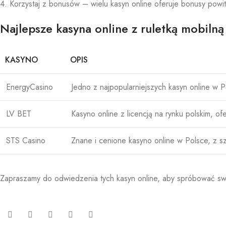
4. Korzystaj z bonusów – wielu kasyn online oferuje bonusy powi
Najlepsze kasyna online z ruletką mobilną
KASYNO
OPIS
EnergyCasino
Jedno z najpopularniejszych kasyn online w Po
LV BET
Kasyno online z licencją na rynku polskim, of
STS Casino
Znane i cenione kasyno online w Polsce, z sz
Zapraszamy do odwiedzenia tych kasyn online, aby spróbować swoj