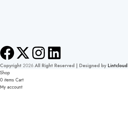
Copyright
2026.
All Right Reserved | Designed by
Lintcloud
Shop
0
items
Cart
My account