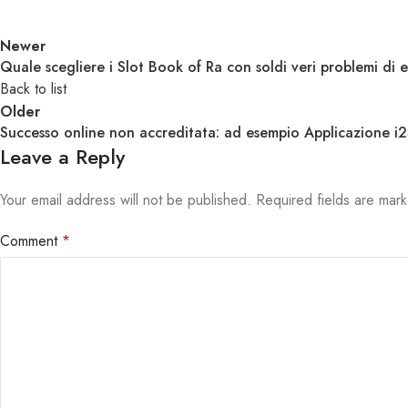
Newer
Quale scegliere i Slot Book of Ra con soldi veri problemi di 
Back to list
Older
Successo online non accreditata: ad esempio Applicazione i
Leave a Reply
Your email address will not be published.
Required fields are ma
Comment
*