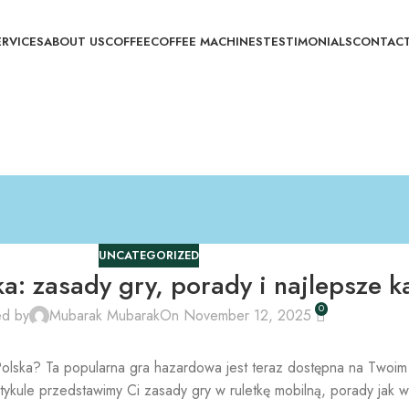
ERVICES
ABOUT US
COFFEE
COFFEE MACHINES
TESTIMONIALS
CONTACT
UNCATEGORIZED
a: zasady gry, porady i najlepsze k
0
ed by
Mubarak Mubarak
On November 12, 2025
 Polska? Ta popularna gra hazardowa jest teraz dostępna na Twoim
tykule przedstawimy Ci zasady gry w ruletkę mobilną, porady jak 