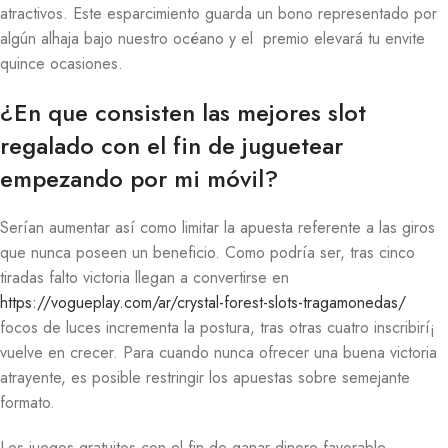
atractivos. Este esparcimiento guarda un bono representado por
algún alhaja bajo nuestro océano y el premio elevará tu envite
quince ocasiones.
¿En que consisten las mejores slot
regalado con el fin de juguetear
empezando por mi móvil?
Serían aumentar así­ como limitar la apuesta referente a las giros
que nunca poseen un beneficio. Como podrí­a ser, tras cinco
tiradas falto victoria llegan a convertirse en
https://vogueplay.com/ar/crystal-forest-slots-tragamonedas/
focos de luces incrementa la postura, tras otras cuatro inscribirí¡
vuelve en crecer. Para cuando nunca ofrecer una buena victoria
atrayente, es posible restringir los apuestas sobre semejante
formato.
Los juegos gratuitos con el fin de ganar dinero favorable