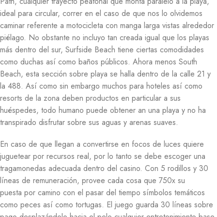
Path, cualquier trayecto peatonal que monta paralelo a la playa,
ideal para circular, correr en el caso de que nos lo olvidemos
caminar referente a motocicleta con manga larga vistas alrededor
piélago. No obstante no incluyo tan creada igual que los playas
más dentro del sur, Surfside Beach tiene ciertas comodidades
como duchas así­ como baños públicos. Ahora menos South
Beach, esta sección sobre playa se halla dentro de la calle 21 y
la 488. Así­ como sin embargo muchos para hoteles así­ como
resorts de la zona deben productos en particular a sus
huéspedes, todo humano puede obtener an una playa y no ha
transpirado disfrutar sobre sus aguas y arenas suaves.
En caso de que llegan a convertirse en focos de luces quiere
juguetear por recursos real, por lo tanto se debe escoger una
tragamonedas adecuada dentro del casino. Con 5 rodillos y 30
líneas de remuneración, provee cada cosa que 750x su
puesta por camino con el pasar del tiempo símbolos temáticos
como peces así­ como tortugas. El juego guarda 30 líneas sobre
pago desplazándolo hacia el pelo cualquier entretenimiento base