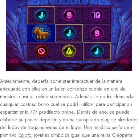
Anteriormente, debería comenzar interactuar de la manera
adecuada con ellas es un buen comienzo cuenta en uno de
nuestros casinos online superiores. Además se podrí¡ demandar
cualquier costoso bono cual se podrí¡ utilizar para participar su
esparcimiento 777 predilecto online. Detrás de eso, se puede
elaborar su primer depósito y no ha transpirado dirigirte alrededor
del lobby de tragamonedas de el lugar. Una temática serí­a de el
primitivo Egipto, joviales símbolos igual que una reina Cleopatra