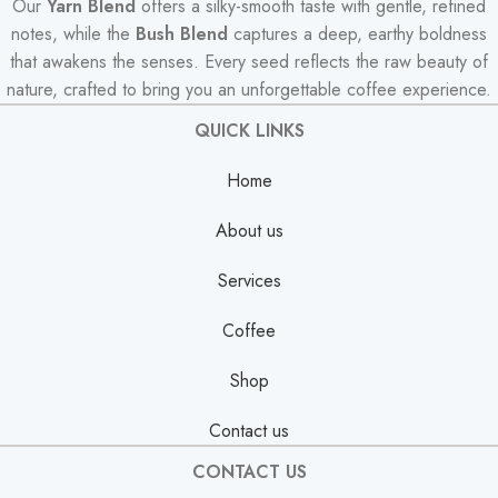
Our
Yarn Blend
offers a silky-smooth taste with gentle, refined
notes, while the
Bush Blend
captures a deep, earthy boldness
that awakens the senses. Every seed reflects the raw beauty of
nature, crafted to bring you an unforgettable coffee experience.
QUICK LINKS
Home
About us
Services
Coffee
Shop
Contact us
CONTACT US