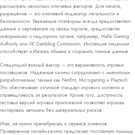
рассмотреть несколько ключевых факторов. Для начала,
разрешение — это ключевой индикатор легальности и
безопасности. Уважаемые платформы всегда предоставляют
данные о сертификате на своем портале, предоставляя
информацию о надзорном органе, например, Malta Gaming
Authority или UK Gambling Commission. Инспекция лицензии
способствует избежать обмана и сохранить личные данные.
Следующий важный фактор — это вариативность игровых
поставщиков. Надежные казино сотрудничают с именитыми
разработчиками, такими как NetEnt, Microgaming и Playtech.
Это обеспечивает отличное стандарт игрового контента и
справедливость их результатов. Кроме того, доступность
тестовых версий игровых приложений позволяет игрокам
тестировать автоматы без материальных рисков.
Итак, не нужно пренебрегать о сервисе клиентов.
Проверенное онлайн-казино предлагает постоянную помощь