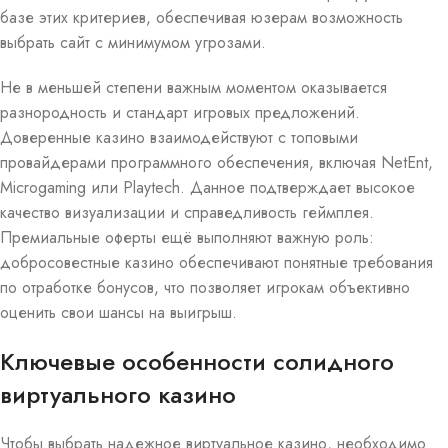
базе этих критериев, обеспечивая юзерам возможность
выбрать сайт с минимумом угрозами.
Не в меньшей степени важным моментом оказывается
разнородность и стандарт игровых предложений.
Доверенные казино взаимодействуют с топовыми
провайдерами программного обеспечения, включая NetEnt,
Microgaming или Playtech. Данное подтверждает высокое
качество визуализации и справедливость геймплея.
Премиальные оферты ещё выполняют важную роль:
добросовестные казино обеспечивают понятные требования
по отработке бонусов, что позволяет игрокам объективно
оценить свои шансы на выигрыш.
Ключевые особенности солидного
виртуального казино
Чтобы выбрать надежное виртуальное казино, необходимо