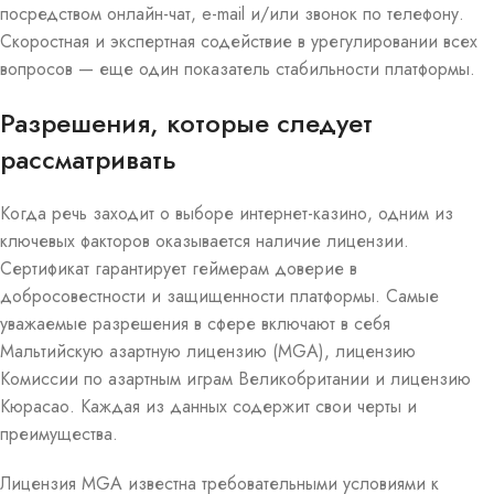
посредством онлайн-чат, e-mail и/или звонок по телефону.
Скоростная и экспертная содействие в урегулировании всех
вопросов — еще один показатель стабильности платформы.
Разрешения, которые следует
рассматривать
Когда речь заходит о выборе интернет-казино, одним из
ключевых факторов оказывается наличие лицензии.
Сертификат гарантирует геймерам доверие в
добросовестности и защищенности платформы. Самые
уважаемые разрешения в сфере включают в себя
Мальтийскую азартную лицензию (MGA), лицензию
Комиссии по азартным играм Великобритании и лицензию
Кюрасао. Каждая из данных содержит свои черты и
преимущества.
Лицензия MGA известна требовательными условиями к