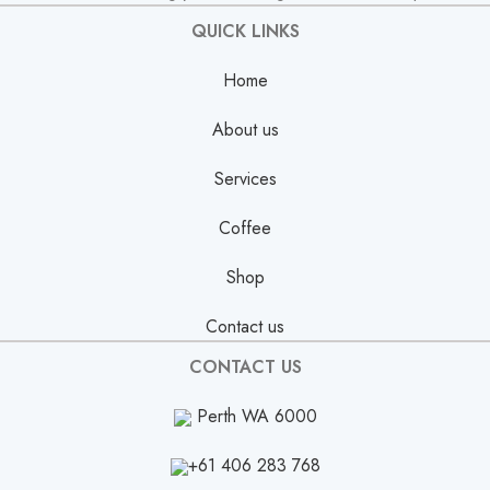
QUICK LINKS
Home
About us
Services
Coffee
Shop
Contact us
CONTACT US
Perth WA 6000
+61 406 283 768