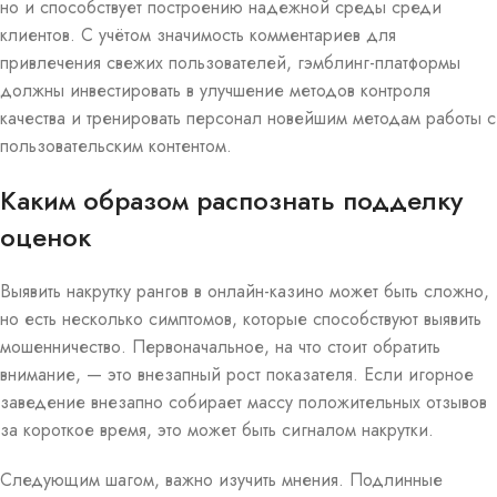
но и способствует построению надежной среды среди
клиентов. С учётом значимость комментариев для
привлечения свежих пользователей, гэмблинг-платформы
должны инвестировать в улучшение методов контроля
качества и тренировать персонал новейшим методам работы с
пользовательским контентом.
Каким образом распознать подделку
оценок
Выявить накрутку рангов в онлайн-казино может быть сложно,
но есть несколько симптомов, которые способствуют выявить
мошенничество. Первоначальное, на что стоит обратить
внимание, — это внезапный рост показателя. Если игорное
заведение внезапно собирает массу положительных отзывов
за короткое время, это может быть сигналом накрутки.
Следующим шагом, важно изучить мнения. Подлинные