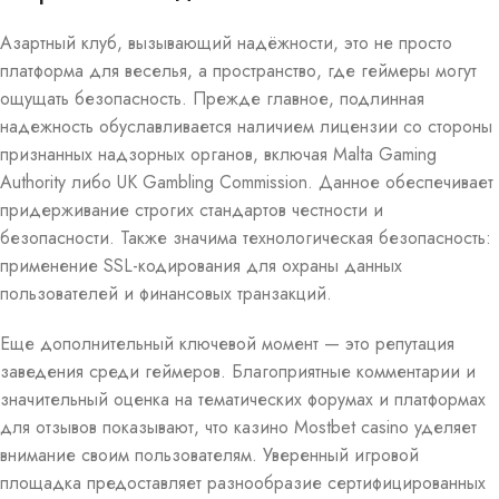
Азартный клуб, вызывающий надёжности, это не просто
платформа для веселья, а пространство, где геймеры могут
ощущать безопасность. Прежде главное, подлинная
надежность обуславливается наличием лицензии со стороны
признанных надзорных органов, включая Malta Gaming
Authority либо UK Gambling Commission. Данное обеспечивает
придерживание строгих стандартов честности и
безопасности. Также значима технологическая безопасность:
применение SSL-кодирования для охраны данных
пользователей и финансовых транзакций.
Еще дополнительный ключевой момент — это репутация
заведения среди геймеров. Благоприятные комментарии и
значительный оценка на тематических форумах и платформах
для отзывов показывают, что казино Mostbet casino уделяет
внимание своим пользователям. Уверенный игровой
площадка предоставляет разнообразие сертифицированных