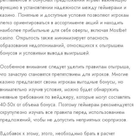
функцию в установлении надежности между геймерами и
казино. Понятные и доступные условия позволяют игрокам
легко ориентироваться в ассортименте акций и находить
наиболее прибыльные для себя оферты, включая Mostbet
casino. Открытость также минимизирует опасность
образования недопониманий, относящихся к отыгрышем
бонусов и условиями вывода выигрышей.
Особенное внимание следует уделить правилам отыгрыша,
что зачастую становятся препятствием для игроков. Многие
казино предлагают своим игрокам выгодные бонусы, но
внимательно изучив условия, можно будет обнаружить
неявные требования по вейджеру, которые могут составлять
40-50x от объема бонуса. Поэтому геймерам рекомендуется
скрупулезно изучать все правила перед использованием
предложений, чтобы не допустить неприятных сюрпризов.
Вдобавок к этому, этого, необходимо брать в расчет