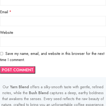
Email
*
Website
Save my name, email, and website in this browser for the next
time I comment.
Our
Yarn Blend
offers a silky-smooth taste with gentle, refined
notes, while the
Bush Blend
captures a deep, earthy boldness
that awakens the senses. Every seed reflects the raw beauty of
nature, crafted to bring you an unforgettable coffee experience.