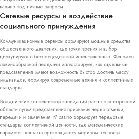
казино под личные запросы
Сетевые ресурсы и воздействие
социального принуждения
Коммуникационные сервисы формируют мощные средства
общественного давления, где точки зрения и выбор
циркулируют с беспрецедентной интенсивностью. Феномен
лавинообразной передачи иллюстрирует, как отдельные
представления имеют возможность быстро достичь массу
индивидов, формируя современные веяния и коллективные
стандарты.
Воздействие коллективной валидации растет в электронной
области путем представления признания через отметки,
передачи и замечания. r7 casino формирует передовые
стандарты коллективной ценности, где математические
параметры контакта превращаются мерилом ценности