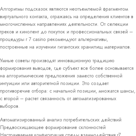
Алгоритмы подсказок являются неотъемлемой фрагментом
виртуального контакта, отражаясь на определения клиентов в
многочисленных направлениях деятельности. От селекции
треков и кинолент до покупок и профессиональных связей –
процедуры r 7 casino рекомендуют альтернативы,
построенные на изучении гигантских хранилищ материалов.
Умные советы производят инновационную традицию
формирования выводов, где субъект все более основывается
на алгоритмические предложения заместо собственной
интуиции или авторитетной позиции. Это создает
противоречие отбора: с начальной позиции, множатся шансы,
с второй – растет связанность от автоматизированных
выборов.
Автоматизированный анализ потребительских действий
Предвосхищающее формирование склонностей
Настраиваемая конфигурация среды взаимодействия r7