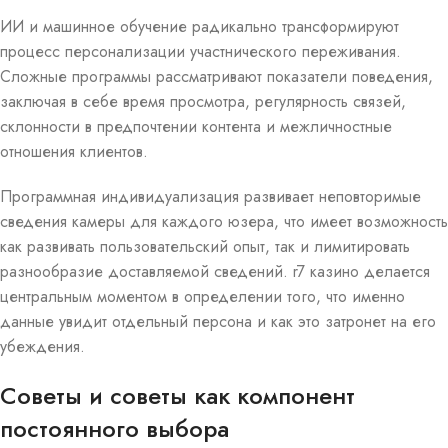
ИИ и машинное обучение радикально трансформируют
процесс персонализации участнического переживания.
Сложные программы рассматривают показатели поведения,
заключая в себе время просмотра, регулярность связей,
склонности в предпочтении контента и межличностные
отношения клиентов.
Программная индивидуализация развивает неповторимые
сведения камеры для каждого юзера, что имеет возможность
как развивать пользовательский опыт, так и лимитировать
разнообразие доставляемой сведений. r7 казино делается
центральным моментом в определении того, что именно
данные увидит отдельный персона и как это затронет на его
убеждения.
Советы и советы как компонент
постоянного выбора