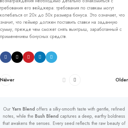
вознаграждения необходимо детально ознакомиться с
требования его вейджера: требования по ставкам могут
колебаться от 20x до 50x размера бонуса. Это означает, что
значит, что геймер должен поставить ставки на заданную
сумму, прежде чем сможет снять выигрыш, заработанный с
применением бонусных средств.
Newer
Older
Our
Yarn Blend
offers a silky-smooth taste with gentle, refined
notes, while the
Bush Blend
captures a deep, earthy boldness
that awakens the senses. Every seed reflects the raw beauty of