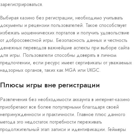
зарегистрироваться.
Выбирая казино без регистрации, необходимо учитывать
документы и рецензии пользователей. Такое способствует
избежать мошеннических порталов и получить удовольствие
от добросовестной игры. Безопасность данных и честность
денежных переводов важнейшие аспекты при выборе сайта
для игры. Пользователи способны доверять в личном
предпочтении, если ресурс имеет сертификаты от уважаемых
надзорных органов, таких как MGA или UKGC.
Плюсы игры вне регистрации
Развлечения без необходимости аккаунта в интернет-казино
приобретают все более популярными благодаря своей
непринужденности и практичности. Главное плюс данного
метода это недостаток потребности переживать
продолжительный этап записи и идентификации. Геймеры