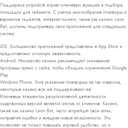
Поддержка устройств играет ключевую функцию в подборе
площадки для гейминга. С учётом многообразие платформ и
вариантов гаджетов, интернет-казино, такие как казино Leon
Bet, должны подстраивать свои приложения для следующих
систем:
iOS: Большинство приложений представлены в App Store и
предоставляют отличную эффективность.
Android: Множество казино рекомендуют скачивание
программ прямо с сайта, чтобы обходить ограничения Google
Play.
Windows Phone: Хотя указанная платформа не так известна,
некоторые казино все же поддерживают её.
Ключевым элементом результативной деятельности
смартфонных версий является отклик от клиентов. Казино,
такие как казино Leon Bet, часто апгрейдят свои аппы,
исправляя ошибки и внедряя новые возможности. Это
позволяет не только повышать игровой удобство, но и