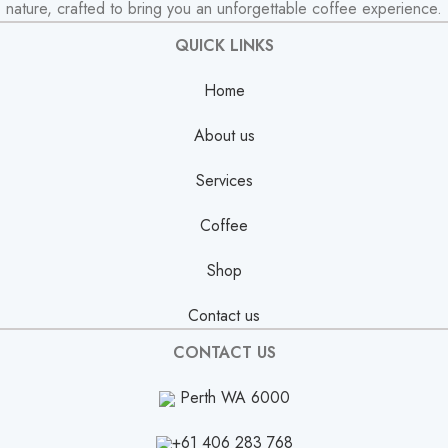
nature, crafted to bring you an unforgettable coffee experience.
QUICK LINKS
Home
About us
Services
Coffee
Shop
Contact us
CONTACT US
Perth WA 6000
+61 406 283 768