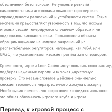
обеспечении безопасности. Регулярные ревизии
самостоятельными агентствами помогают гарантировать
справедливости развлечений и устойчивости систем. Такие
инспекции предоставляют уверенность в том, что исходы
игровых сессий генерируются случайным образом и не
подвержены вмешательствам. Пользователи обязаны
обращать внимание на наличие разрешений из
респектабельных регуляторов, например, как MGA или
UKGC, что устанавливают жесткие правила для операторов.
Кроме этого, игроки Leon Casino могут повысить свою защиту,
подбирая надежные пароли и включая двухэтапную
проверку. Это незамысловатое действие значительно
снижает вероятность неразрешенного доступа к аккаунту.
Необходимо помнить, что сохранение конфиденциальности
это общая обязанность игрового клуба и игрока.
Переезд к игровой процесс с