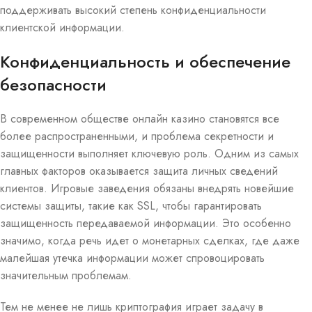
поддерживать высокий степень конфиденциальности
клиентской информации.
Конфиденциальность и обеспечение
безопасности
В современном обществе онлайн казино становятся все
более распространенными, и проблема секретности и
защищенности выполняет ключевую роль. Одним из самых
главных факторов оказывается защита личных сведений
клиентов. Игровые заведения обязаны внедрять новейшие
системы защиты, такие как SSL, чтобы гарантировать
защищенность передаваемой информации. Это особенно
значимо, когда речь идет о монетарных сделках, где даже
малейшая утечка информации может спровоцировать
значительным проблемам.
Тем не менее не лишь криптография играет задачу в