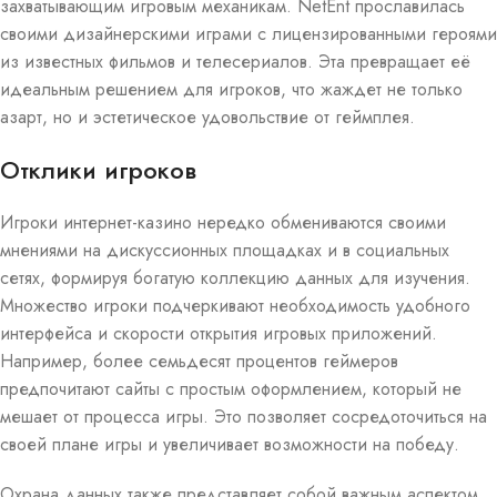
захватывающим игровым механикам. NetEnt прославилась
своими дизайнерскими играми с лицензированными героями
из известных фильмов и телесериалов. Эта превращает её
идеальным решением для игроков, что жаждет не только
азарт, но и эстетическое удовольствие от геймплея.
Отклики игроков
Игроки интернет-казино нередко обмениваются своими
мнениями на дискуссионных площадках и в социальных
сетях, формируя богатую коллекцию данных для изучения.
Множество игроки подчеркивают необходимость удобного
интерфейса и скорости открытия игровых приложений.
Например, более семьдесят процентов геймеров
предпочитают сайты с простым оформлением, который не
мешает от процесса игры. Это позволяет сосредоточиться на
своей плане игры и увеличивает возможности на победу.
Охрана данных также представляет собой важным аспектом