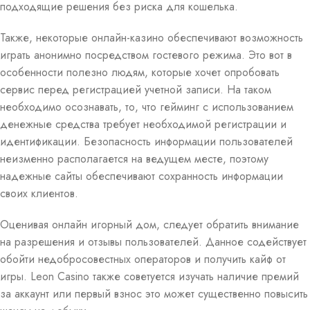
подходящие решения без риска для кошелька.
Также, некоторые онлайн-казино обеспечивают возможность
играть анонимно посредством гостевого режима. Это вот в
особенности полезно людям, которые хочет опробовать
сервис перед регистрацией учетной записи. На таком
необходимо осознавать, то, что гейминг с использованием
денежные средства требует необходимой регистрации и
идентификации. Безопасность информации пользователей
неизменно располагается на ведущем месте, поэтому
надежные сайты обеспечивают сохранность информации
своих клиентов.
Оценивая онлайн игорный дом, следует обратить внимание
на разрешения и отзывы пользователей. Данное содействует
обойти недобросовестных операторов и получить кайф от
игры. Leon Casino также советуется изучать наличие премий
за аккаунт или первый взнос это может существенно повысить