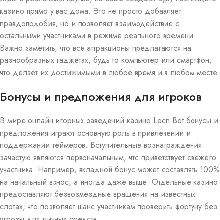
казино прямо у вас дома. Это не просто добавляет
правдоподобия, но и позволяет взаимодействие с
остальными участниками в режиме реального времени.
Важно заметить, что все аттракционы предлагаются на
разнообразных гаджетах, будь то компьютер или смартфон,
что делает их достижимыми в любое время и в любом месте.
Бонусы и предложения для игроков
В мире онлайн игорных заведений казино Leon Bet бонусы и
предложения играют основную роль в привлечении и
поддержании геймеров. Вступительные вознаграждения
зачастую являются первоначальным, что приветствует свежего
участника. Например, вкладной бонус может составлять 100%
на начальный взнос, а иногда даже выше. Отдельные казино
предоставляют безвозмездные вращения на известных
слотах, что позволяет шанс участникам проверить фортуну без
угрозы для личных средств.