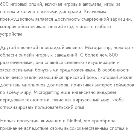
600 игровых опций, включая игровые автоматы, игры за
столом и казино с живыми дилерами. Ключевым
преимуществом является доступность смартфонной вариации,
которая обеспечивает легкий вход в игры с любого
устройства.
Другой ключевой площадкой является Microgaming, новатор в
области онлайн игорных заведений. С более чем 800
развлечениями, она славится степенью визуализации и
эксклюзивными бонусными предложениями. В особенности
отличается увеличивающийся призовой фонд, который может
достигать миллионов долларов, притягивая интерес геймеров
по всему миру. Microgaming ещё интенсивно внедряет
передовые технологии, такие как виртуальный мир, чтобы
оптимизировать пользовательский опыт.
Нельзя пропустить внимание и NetEnt, что приобрела
признание вследствие своим высококачественным слотам и