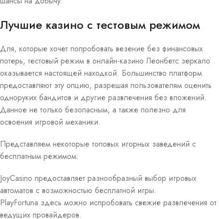
шансы на добычу.
Лучшие казино с тестовым режимом
Для, которые хочет попробовать везение без финансовых
потерь, тестовый режим в онлайн-казино Леонбетс зеркало
оказывается настоящей находкой. Большинство платформ
предоставляют эту опцию, разрешая пользователям оценить
одноруких бандитов и другие развлечения без вложений.
Данное не только безопасным, а также полезно для
освоения игровой механики.
Представляем некоторые топовых игорных заведений с
бесплатным режимом:
JoyCasino предоставляет разнообразный выбор игровых
автоматов с возможностью бесплатной игры.
PlayFortuna здесь можно испробовать свежие развлечения от
ведущих провайдеров.