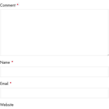
Comment
*
Name
*
Email
*
Website