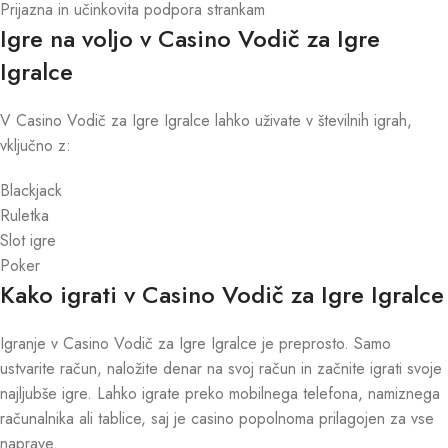
Prijazna in učinkovita podpora strankam
Igre na voljo v Casino Vodič za Igre
Igralce
V Casino Vodič za Igre Igralce lahko uživate v številnih igrah,
vključno z:
Blackjack
Ruletka
Slot igre
Poker
Kako igrati v Casino Vodič za Igre Igralce
Igranje v Casino Vodič za Igre Igralce je preprosto. Samo
ustvarite račun, naložite denar na svoj račun in začnite igrati svoje
najljubše igre. Lahko igrate preko mobilnega telefona, namiznega
računalnika ali tablice, saj je casino popolnoma prilagojen za vse
naprave.